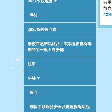
2627學校地圖
有用
教育
http
學校
2025學校簡介會
學校在熱帶氣旋及／或暴雨影響香港
期間的一般上課安排
校車
午膳
簡介
確保午膳服務安全及處理投訴流程