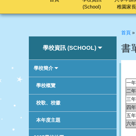
(School)
稚園家
首頁
»
書
學校資訊 (SCHOOL)
學校簡介
一年
學校概覽
二年
三年
校歌、校徽
四年
五年
本年度主題
六年