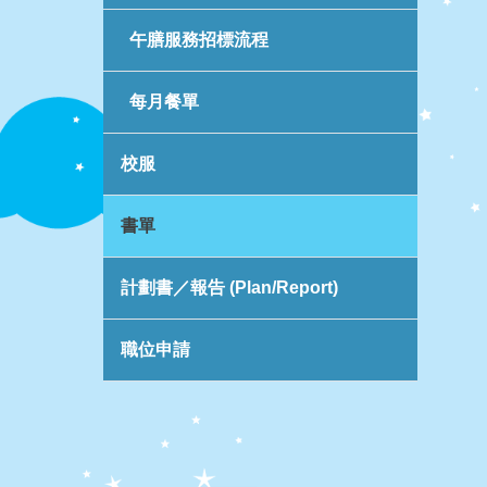
午膳服務招標流程
每月餐單
校服
書單
計劃書／報告 (Plan/Report)
職位申請