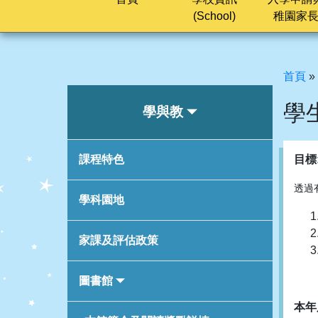
(School)
稚園家
首頁
»
學
學與教
課程特色
目標
透過
學科園地
家課及評估政策
圖書館
本年