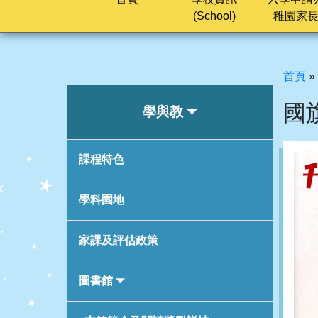
(School)
稚園家
首頁
»
國
學與教
課程特色
學科園地
家課及評估政策
圖書館