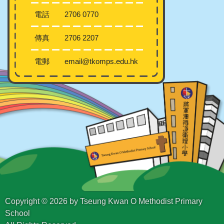
電話
2706 0770
傳真
2706 2207
電郵
email@tkomps.edu.hk
Copyright © 2026 by Tseung Kwan O Methodist Primary
School