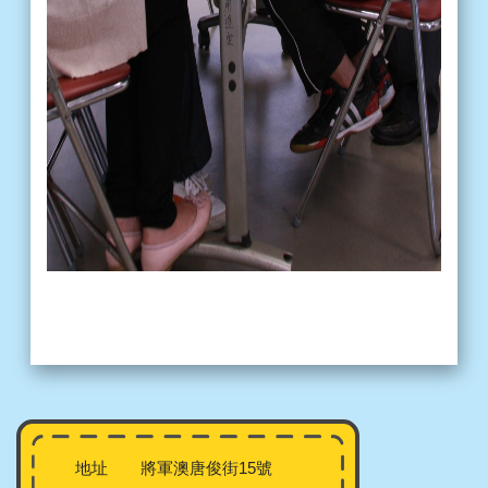
地址
將軍澳唐俊街15號